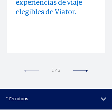
experiencias de viaje
experiencias y eventos
exclusivos en hoteles en
elegibles de Viator.
memorables antes que
Booking.com.
cualquier otra persona.
1
/
3
*Términos