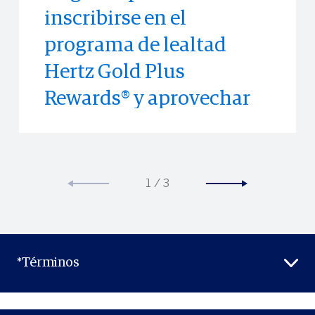
inscribirse en el
todo el mundo.
memorables antes que
programa de lealtad
cualquier otra persona.
Hertz Gold Plus
Rewards® y aprovechar
los privilegios especiales
de Hertz.
1
/
3
*Términos