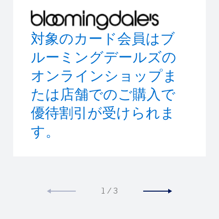
対象のカード会員はブ
Access to limited-time
誰よりも早く、思い出
ルーミングデールズの
experiences all across
に残る体験やイベント
オンラインショップま
the world.
に参加して楽しみまし
たは店舗でのご購入で
ょう。
優待割引が受けられま
す。
1
/
3