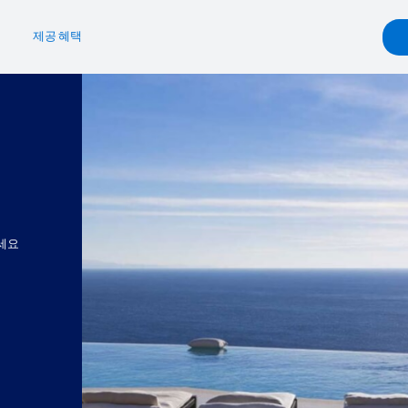
제공 혜택
혜택
프스타일
혜택
자동차 렌트
g.com
inment
gdale's
Hertz
Experiences
리세요