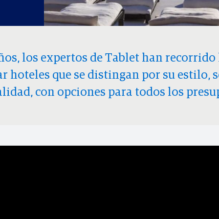
os, los expertos de Tablet han recorrido 
r hoteles que se distingan por su estilo, s
lidad, con opciones para todos los presu