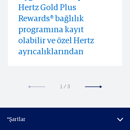
Hertz Gold Plus
sınırlı süreli
ulaşmadan önce,
Rewards® bağlılık
deneyimlere erişim
unutulmaz deneyimlere
programına kayıt
sağlar.
ve etkinliklere erişimin
olabilir ve özel Hertz
keyfini çıkarın.
ayrıcalıklarından
yararlanabilir.
1
/
3
*Şartlar